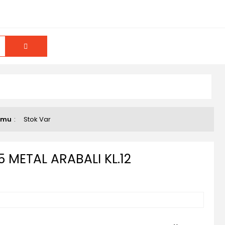
umu
Stok Var
 METAL ARABALI KL.12