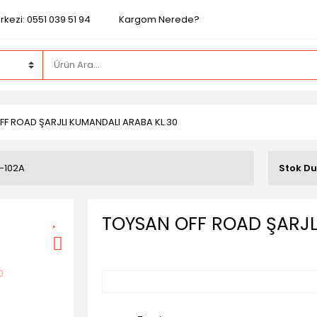
kezi: 0551 039 51 94
Kargom Nerede?
F ROAD ŞARJLI KUMANDALI ARABA KL.30
-102A
Stok D
TOYSAN OFF ROAD ŞARJL