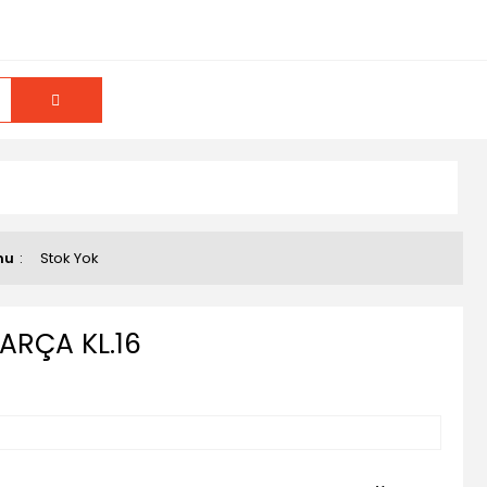
mu
Stok Yok
ARÇA KL.16