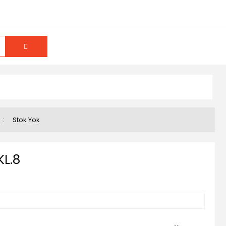
u
Stok Yok
KL.8