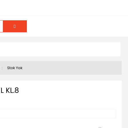
u
Stok Yok
 KL.8