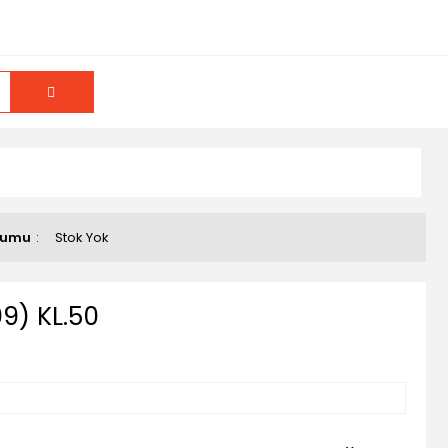
rumu
Stok Yok
9) KL.50