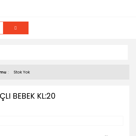
umu
Stok Yok
LI BEBEK KL:20