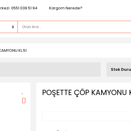
kezi: 0551 039 51 94
Kargom Nerede?
KAMYONU KL.51
Stok Dur
POŞETTE ÇÖP KAMYONU K