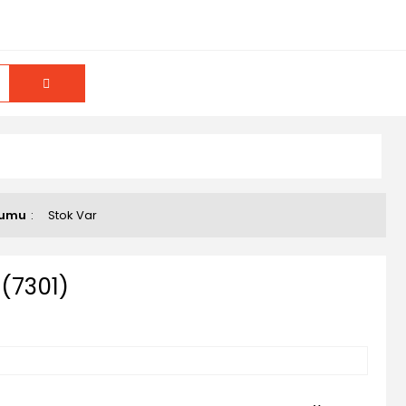
rumu
Stok Var
(7301)