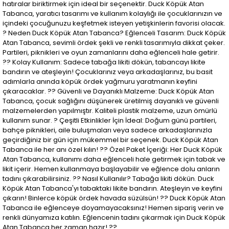
hatıralar biriktirmek için ideal bir seçenektir. Duck Köpük Atan
Tabanca, yaratıcı tasarımı ve kullanım kolaylığı ile çocuklarınızın ve
içindeki çocuğunuzu keşfetmek isteyen yetişkinlerin favorisi olacak.
? Neden Duck Köpük Atan Tabanca? Eğlenceli Tasarım: Duck Köpük
Atan Tabanca, sevimli ördek şekli ve renkli tasarımıyla dikkat çeker.
Partileri, piknikleri ve oyun zamanlarını daha eğlenceli hale getirir.
?? Kolay Kullanım: Sadece tabağa likiti dökün, tabancayı likite
bandırın ve ateşleyin! Çocuklarınız veya arkadaşlarınız, bu basit
adımlarla anında köpük ördek yağmuru yaratmanın keyfini
çıkaracaklar. ?? Güvenli ve Dayanıklı Malzeme: Duck Köpük Atan
Tabanca, çocuk sağlığını düşünerek üretilmiş dayanıklı ve güvenli
malzemelerden yapılmıştır. Kaliteli plastik malzeme, uzun ömürlü
kullanım sunar. ? Çeşitli Etkinlikler İçin İdeal: Doğum günü partileri,
bahçe piknikleri, aile buluşmaları veya sadece arkadaşlarınızla
geçirdiğiniz bir gün için mükemmel bir seçenek. Duck Köpük Atan
Tabanca ile her anı özel kılın! ?? Özel Paket İçeriği: Her Duck Köpük
Atan Tabanca, kullanımı daha eğlenceli hale getirmek için tabak ve
likit içerir. Hemen kullanmaya başlayabilir ve eğlence dolu anların
tadını çıkarabilirsiniz. ?? Nasıl Kullanılır? Tabağa likiti dökün. Duck
Köpük Atan Tabanca'yı tabaktaki likite bandırın. Ateşleyin ve keyfini
çıkarın! Binlerce köpük ördek havada süzülsün! ?? Duck Köpük Atan
Tabanca ile eğlenceye doyamayacaksınız! Hemen sipariş verin ve
renkli dünyamıza katılın. Eğlencenin tadını çıkarmak için Duck Köpük
Atan Tabanca her zaman hazır! ??