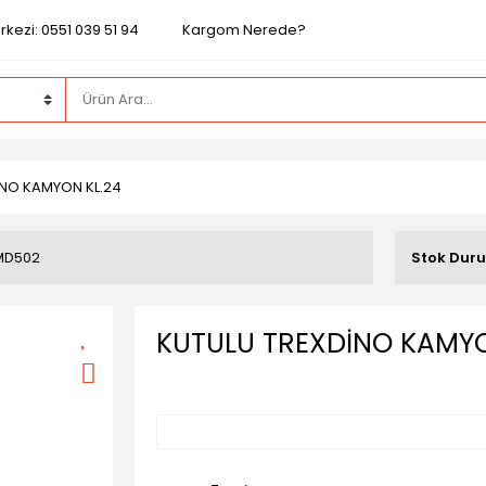
kezi: 0551 039 51 94
Kargom Nerede?
İNO KAMYON KL.24
MD502
Stok Dur
KUTULU TREXDİNO KAMYO