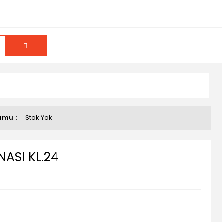
rumu
Stok Yok
NASI KL.24