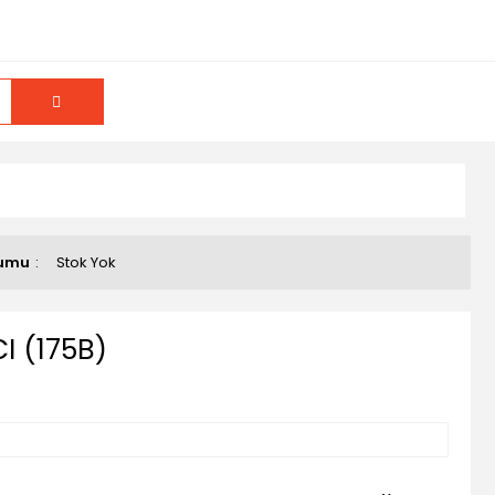
rumu
Stok Yok
I (175B)