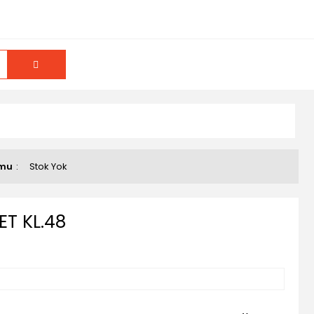
umu
Stok Yok
ET KL.48