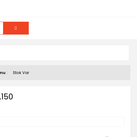
umu
Stok Var
.150