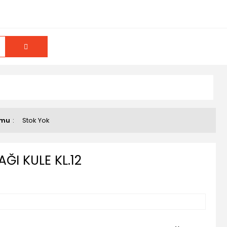
umu
Stok Yok
I KULE KL.12