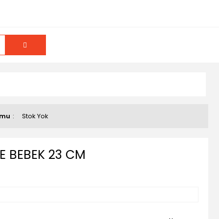
umu
Stok Yok
E BEBEK 23 CM