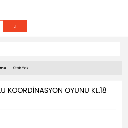
umu
Stok Yok
U KOORDİNASYON OYUNU KL.18