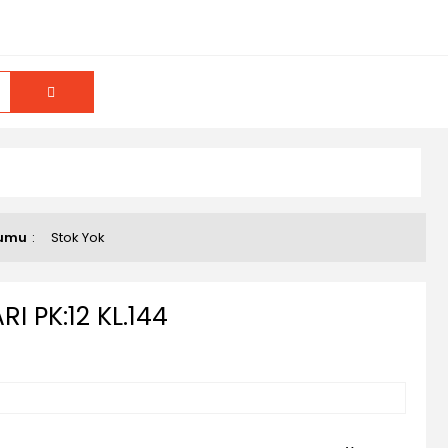
rumu
Stok Yok
I PK:12 KL.144