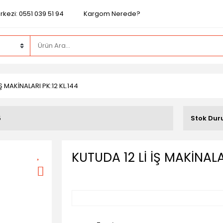
kezi: 0551 039 51 94
Kargom Nerede?
İŞ MAKİNALARI PK:12 KL.144
5
Stok Du
KUTUDA 12 Lİ İŞ MAKİNALAR