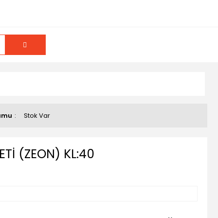
umu
Stok Var
Tİ (ZEON) KL:40