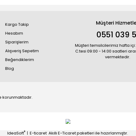
Müşteri Hizmetle
Kargo Takip
0551 039 5
Hesabım
Siparişlerim
Müşteri temsilcilerimiz hafta içi:
Alışveriş Sepetim
C.tesi 09:00 - 14:00 saatleri ar
vermektedir.
Beğendiklerim
Blog
 ile korunmaktadır.
®
IdeaSoft
|
E-ticaret
Akıllı E-Ticaret paketleri ile hazırlanmıştır.