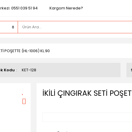
kezi: 0551 039 51 94
Kargom Nerede?
ETİ POŞETTE (HL-1006) KL.90
ok Kodu
KET-128
İKİLİ ÇINGIRAK SETİ POŞE