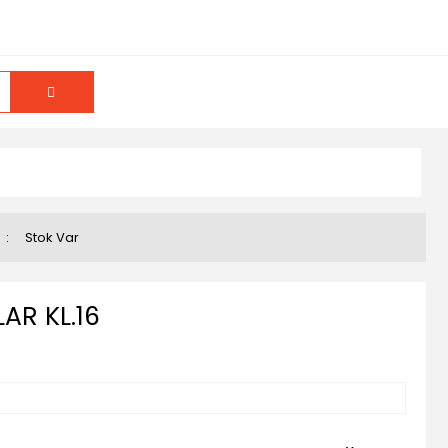
u
Stok Var
R KL.16