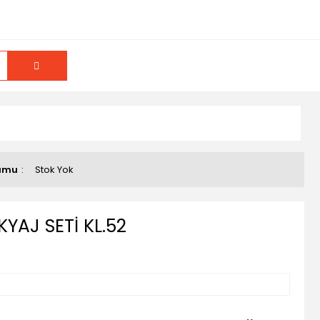
umu
Stok Yok
KYAJ SETİ KL.52